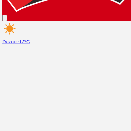
Düzce
·
17°C