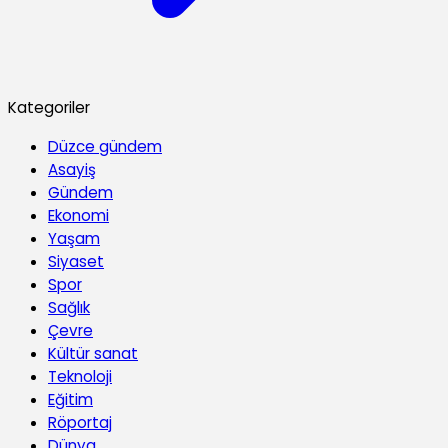
Kategoriler
Düzce gündem
Asayiş
Gündem
Ekonomi
Yaşam
Siyaset
Spor
Sağlık
Çevre
Kültür sanat
Teknoloji
Eğitim
Röportaj
Dünya