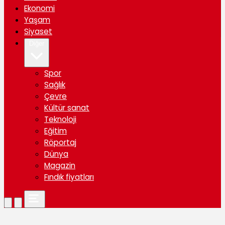
Ekonomi
Yaşam
Siyaset
Diğer
Spor
Sağlık
Çevre
Kültür sanat
Teknoloji
Eğitim
Röportaj
Dünya
Magazin
Fındık fiyatları