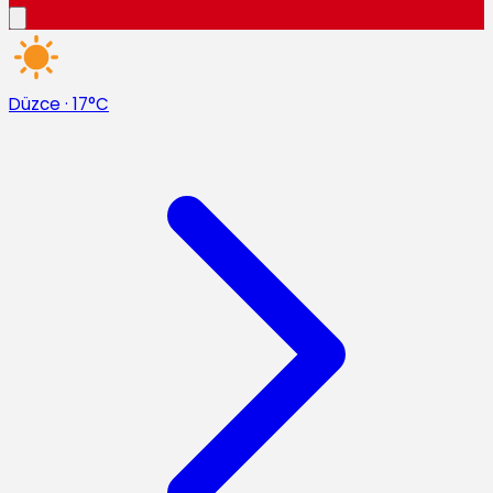
Düzce
·
17°C