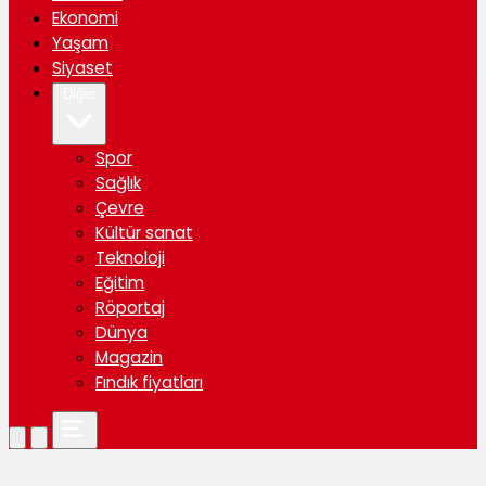
Ekonomi
Yaşam
Siyaset
Diğer
Spor
Sağlık
Çevre
Kültür sanat
Teknoloji
Eğitim
Röportaj
Dünya
Magazin
Fındık fiyatları