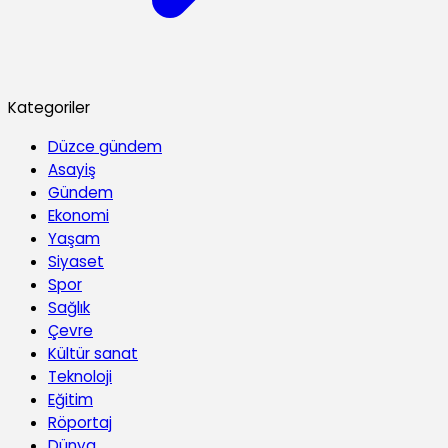
Kategoriler
Düzce gündem
Asayiş
Gündem
Ekonomi
Yaşam
Siyaset
Spor
Sağlık
Çevre
Kültür sanat
Teknoloji
Eğitim
Röportaj
Dünya