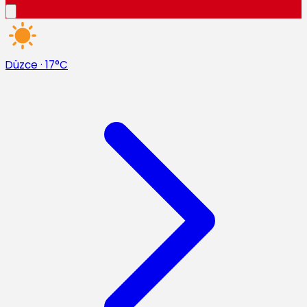
Düzce
·
17°C