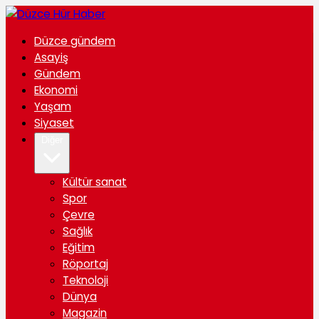
Düzce gündem
Asayiş
Gündem
Ekonomi
Yaşam
Siyaset
Diğer
Kültür sanat
Spor
Çevre
Sağlık
Eğitim
Röportaj
Teknoloji
Dünya
Magazin