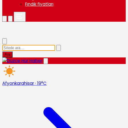
Fındık fiyatları
Ara
Afyonkarahisar
·
19°C