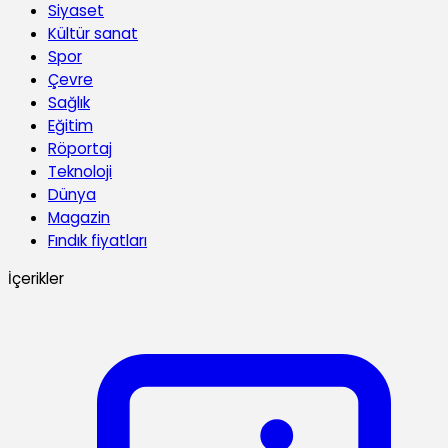
Siyaset
Kültür sanat
Spor
Çevre
Sağlık
Eğitim
Röportaj
Teknoloji
Dünya
Magazin
Fındık fiyatları
İçerikler