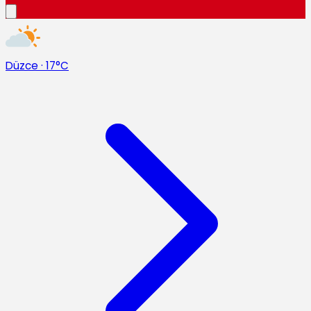
Düzce
·
17°C