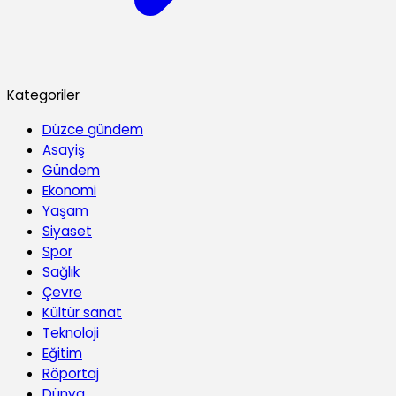
Kategoriler
Düzce gündem
Asayiş
Gündem
Ekonomi
Yaşam
Siyaset
Spor
Sağlık
Çevre
Kültür sanat
Teknoloji
Eğitim
Röportaj
Dünya