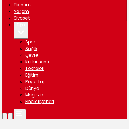
Ekonomi
Yaşam
Siyaset
Diğer
Spor
Sağlık
Çevre
Kültür sanat
Teknoloji
Eğitim
Röportaj
Dünya
Magazin
Fındık fiyatları