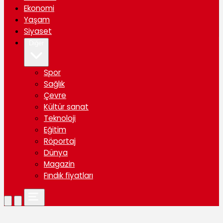
Ekonomi
Yaşam
Siyaset
Diğer
Spor
Sağlık
Çevre
Kültür sanat
Teknoloji
Eğitim
Röportaj
Dünya
Magazin
Fındık fiyatları