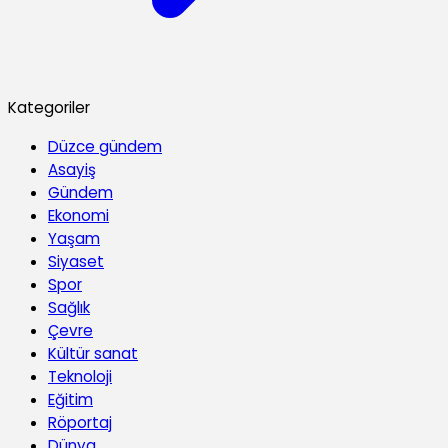
Kategoriler
Düzce gündem
Asayiş
Gündem
Ekonomi
Yaşam
Siyaset
Spor
Sağlık
Çevre
Kültür sanat
Teknoloji
Eğitim
Röportaj
Dünya