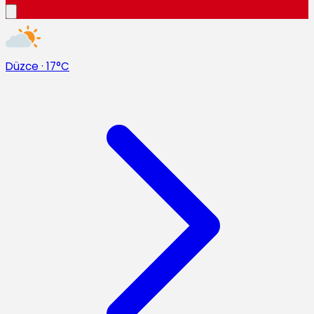
Düzce
·
17°C