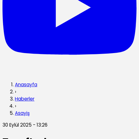
Anasayfa
›
Haberler
›
Asayiş
30 Eylül 2025 - 13:26