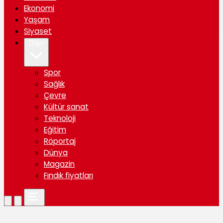
Ekonomi
Yaşam
Siyaset
Diğer
Spor
Sağlık
Çevre
Kültür sanat
Teknoloji
Eğitim
Röportaj
Dünya
Magazin
Fındık fiyatları