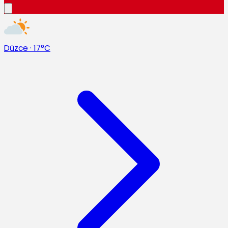
Düzce
·
17°C