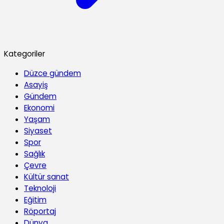
Kategoriler
Düzce gündem
Asayiş
Gündem
Ekonomi
Yaşam
Siyaset
Spor
Sağlık
Çevre
Kültür sanat
Teknoloji
Eğitim
Röportaj
Dünya