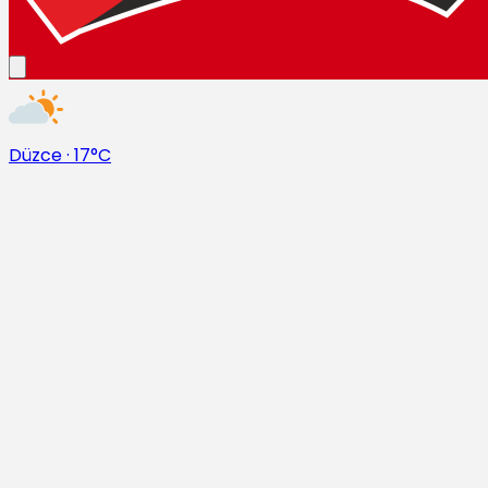
Düzce
·
17°C