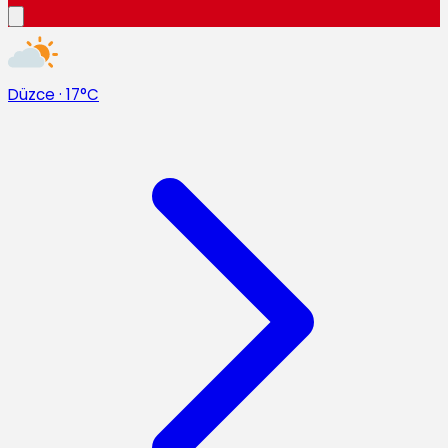
Düzce
·
17°C