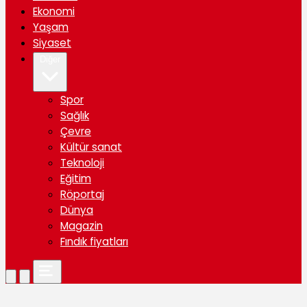
Ekonomi
Yaşam
Siyaset
Diğer
Spor
Sağlık
Çevre
Kültür sanat
Teknoloji
Eğitim
Röportaj
Dünya
Magazin
Fındık fiyatları