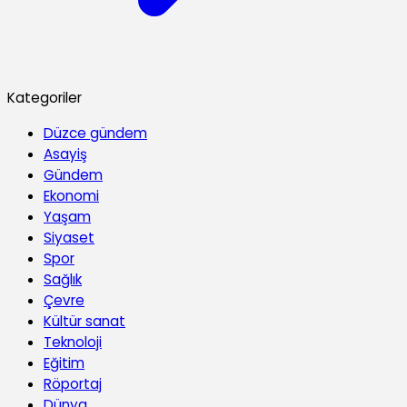
Kategoriler
Düzce gündem
Asayiş
Gündem
Ekonomi
Yaşam
Siyaset
Spor
Sağlık
Çevre
Kültür sanat
Teknoloji
Eğitim
Röportaj
Dünya