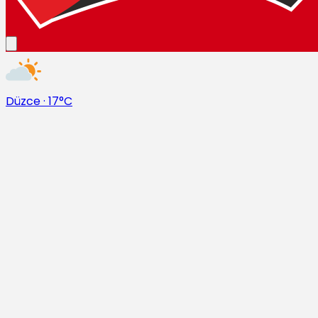
Düzce
·
17°C