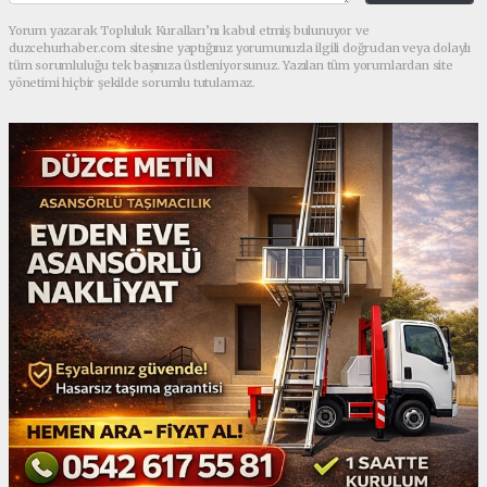
Yorum yazarak Topluluk Kuralları’nı kabul etmiş bulunuyor ve
duzcehurhaber.com sitesine yaptığınız yorumunuzla ilgili doğrudan veya dolaylı
tüm sorumluluğu tek başınıza üstleniyorsunuz. Yazılan tüm yorumlardan site
yönetimi hiçbir şekilde sorumlu tutulamaz.