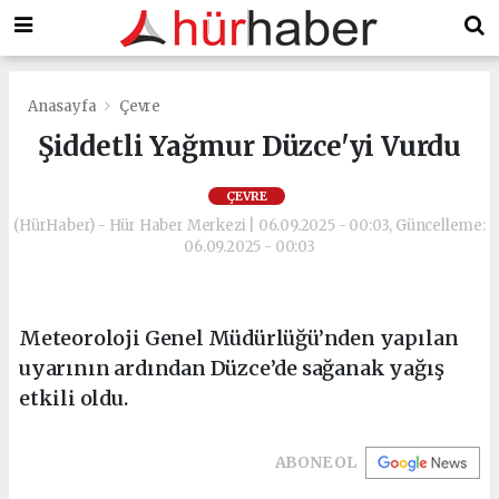
Anasayfa
Çevre
Şiddetli Yağmur Düzce'yi Vurdu
ÇEVRE
(HürHaber) - Hür Haber Merkezi | 06.09.2025 - 00:03, Güncelleme:
06.09.2025 - 00:03
Meteoroloji Genel Müdürlüğü’nden yapılan
uyarının ardından Düzce’de sağanak yağış
etkili oldu.
ABONE OL