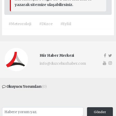
yazarak sitemize ulaşabilirsiniz.
#Meteoroloji
#Düzce
#Eylül
Hür Haber Merkezi
info@duzcehurhaber.com
Okuyucu Yorumları
(0)
Gönder