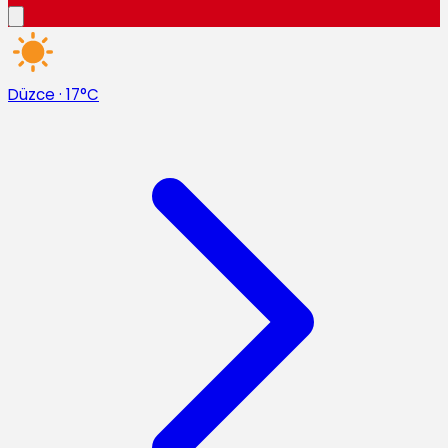
Düzce
·
17°C