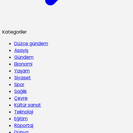
Kategoriler
Düzce gündem
Asayiş
Gündem
Ekonomi
Yaşam
Siyaset
Spor
Sağlık
Çevre
Kültür sanat
Teknoloji
Eğitim
Röportaj
Dünya