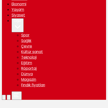
Ekonomi
Yaşam
Siyaset
Diğer
Spor
Sağlık
Çevre
Kültür sanat
Teknoloji
Eğitim
Röportaj
Dünya
Magazin
Fındık fiyatları