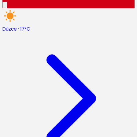
Düzce
·
17°C