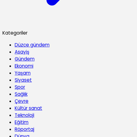
Kategoriler
Düzce gündem
Asayiş
Gündem
Ekonomi
Yaşam
Siyaset
Spor
Sağlık
Çevre
Kültür sanat
Teknoloji
Eğitim
Röportaj
Dünya