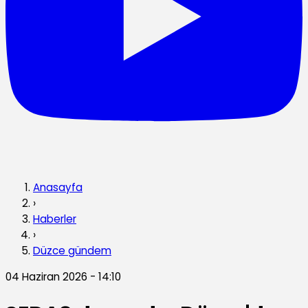
Anasayfa
›
Haberler
›
Düzce gündem
04 Haziran 2026 - 14:10