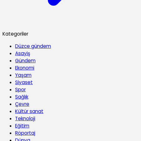
Kategoriler
Düzce gündem
Asayiş
Gündem
Ekonomi
Yaşam
Siyaset
Spor
Sağlık
Çevre
Kültür sanat
Teknoloji
Eğitim
Röportaj
Dünya