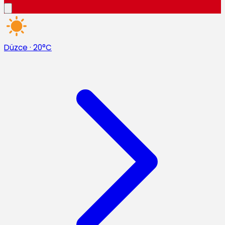
Düzce
·
20°C