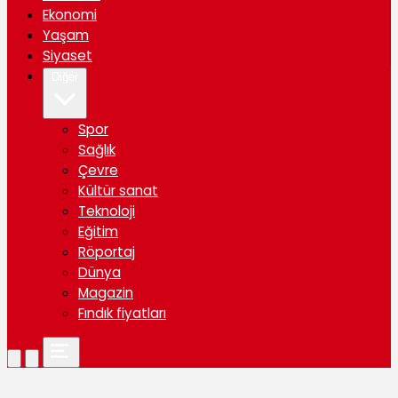
Ekonomi
Yaşam
Siyaset
Diğer
Spor
Sağlık
Çevre
Kültür sanat
Teknoloji
Eğitim
Röportaj
Dünya
Magazin
Fındık fiyatları