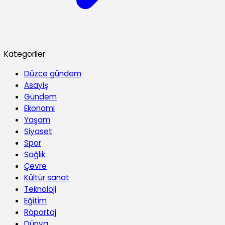
Kategoriler
Düzce gündem
Asayiş
Gündem
Ekonomi
Yaşam
Siyaset
Spor
Sağlık
Çevre
Kültür sanat
Teknoloji
Eğitim
Röportaj
Dünya