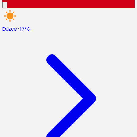
Düzce
·
17°C