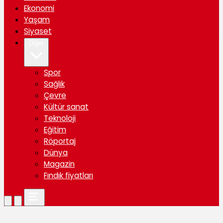
Ekonomi
Yaşam
Siyaset
Diğer
Spor
Sağlık
Çevre
Kültür sanat
Teknoloji
Eğitim
Röportaj
Dünya
Magazin
Fındık fiyatları