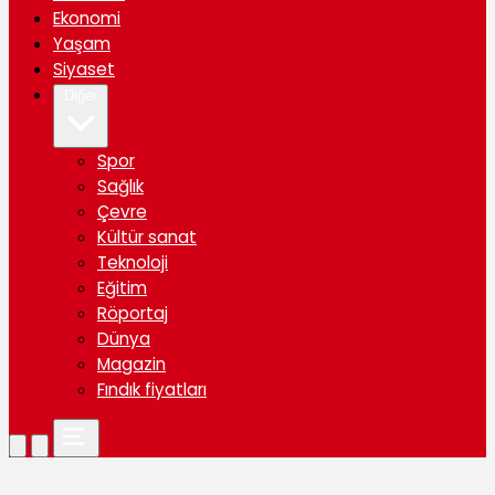
Ekonomi
Yaşam
Siyaset
Diğer
Spor
Sağlık
Çevre
Kültür sanat
Teknoloji
Eğitim
Röportaj
Dünya
Magazin
Fındık fiyatları