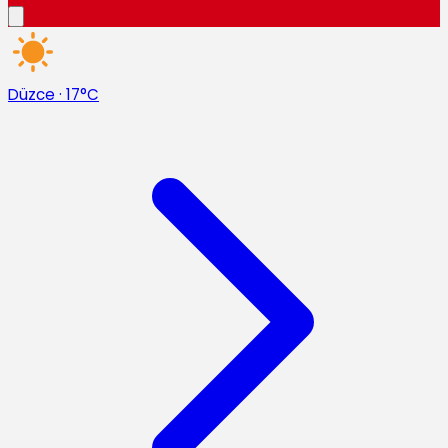
Düzce
·
17°C