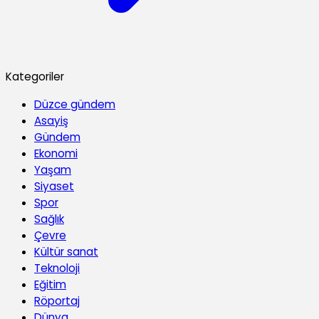
Kategoriler
Düzce gündem
Asayiş
Gündem
Ekonomi
Yaşam
Siyaset
Spor
Sağlık
Çevre
Kültür sanat
Teknoloji
Eğitim
Röportaj
Dünya