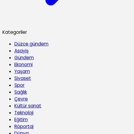
Kategoriler
Düzce gündem
Asayiş
Gündem
Ekonomi
Yaşam
Siyaset
Spor
Sağlık
Çevre
Kültür sanat
Teknoloji
Eğitim
Röportaj
Dünya