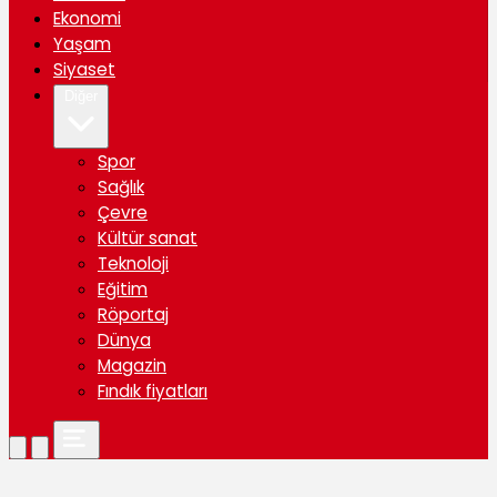
Ekonomi
Yaşam
Siyaset
Diğer
Spor
Sağlık
Çevre
Kültür sanat
Teknoloji
Eğitim
Röportaj
Dünya
Magazin
Fındık fiyatları