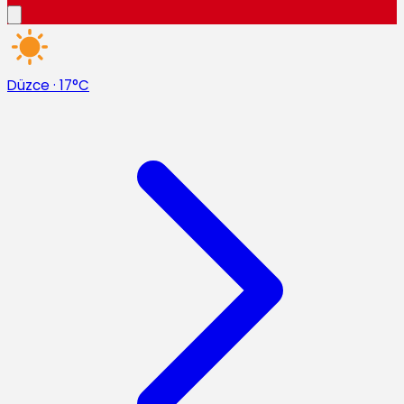
Düzce
·
17°C