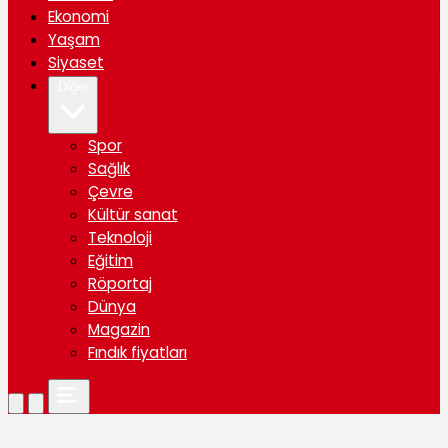
Ekonomi
Yaşam
Siyaset
Diğer
Spor
Sağlık
Çevre
Kültür sanat
Teknoloji
Eğitim
Röportaj
Dünya
Magazin
Fındık fiyatları