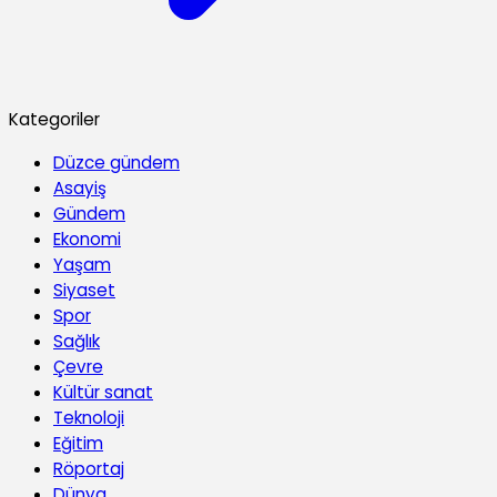
Kategoriler
Düzce gündem
Asayiş
Gündem
Ekonomi
Yaşam
Siyaset
Spor
Sağlık
Çevre
Kültür sanat
Teknoloji
Eğitim
Röportaj
Dünya