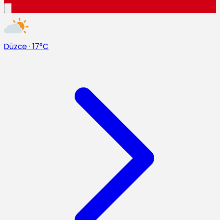
Düzce
·
17°C