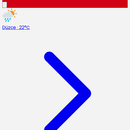
Düzce
·
22°C