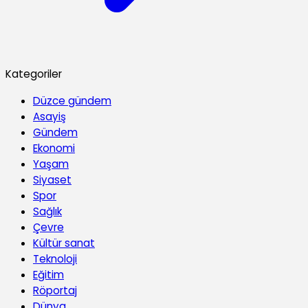
Kategoriler
Düzce gündem
Asayiş
Gündem
Ekonomi
Yaşam
Siyaset
Spor
Sağlık
Çevre
Kültür sanat
Teknoloji
Eğitim
Röportaj
Dünya