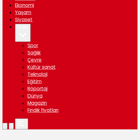
Ekonomi
Yaşam
Siyaset
Diğer
Spor
Sağlık
Çevre
Kültür sanat
Teknoloji
Eğitim
Röportaj
Dünya
Magazin
Fındık fiyatları