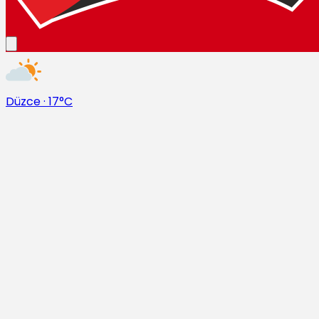
Düzce
·
17°C