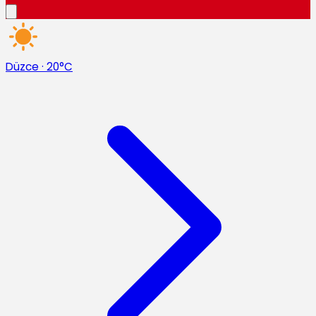
Düzce
·
20°C