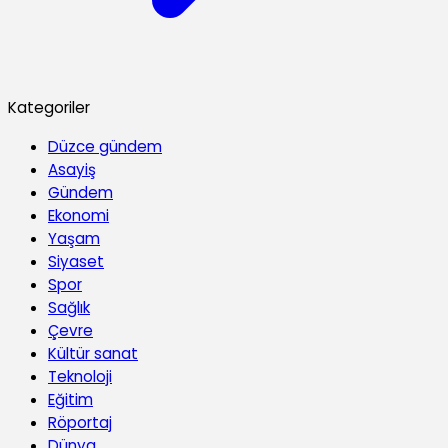
Kategoriler
Düzce gündem
Asayiş
Gündem
Ekonomi
Yaşam
Siyaset
Spor
Sağlık
Çevre
Kültür sanat
Teknoloji
Eğitim
Röportaj
Dünya