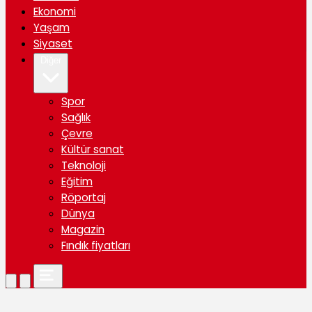
Ekonomi
Yaşam
Siyaset
Diğer
Spor
Sağlık
Çevre
Kültür sanat
Teknoloji
Eğitim
Röportaj
Dünya
Magazin
Fındık fiyatları