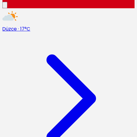
Düzce
·
17°C