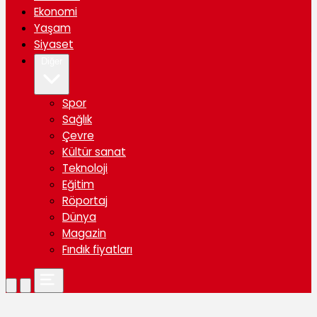
Ekonomi
Yaşam
Siyaset
Diğer
Spor
Sağlık
Çevre
Kültür sanat
Teknoloji
Eğitim
Röportaj
Dünya
Magazin
Fındık fiyatları