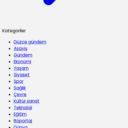
Kategoriler
Düzce gündem
Asayiş
Gündem
Ekonomi
Yaşam
Siyaset
Spor
Sağlık
Çevre
Kültür sanat
Teknoloji
Eğitim
Röportaj
Dünya