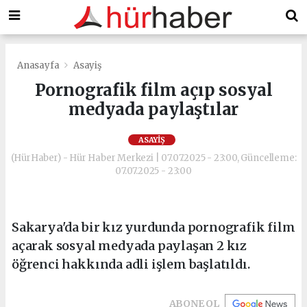
Anasayfa
Asayiş
Pornografik film açıp sosyal
medyada paylaştılar
ASAYIŞ
(HürHaber) - Hür Haber Merkezi | 07.07.2025 - 23:00, Güncelleme:
07.07.2025 - 23:00
Sakarya'da bir kız yurdunda pornografik film
açarak sosyal medyada paylaşan 2 kız
öğrenci hakkında adli işlem başlatıldı.
ABONE OL