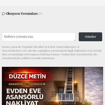
Okuyucu Yorumları
(0)
Gönder
Yorum yazarak Topluluk Kuralları’nı kabul etmiş bulunuyor ve
duzcehurhaber.com sitesine yaptığınız yorumunuzla ilgili doğrudan veya dolaylı
tüm sorumluluğu tek başınıza üstleniyorsunuz. Yazılan tüm yorumlardan site
yönetimi hiçbir şekilde sorumlu tutulamaz.