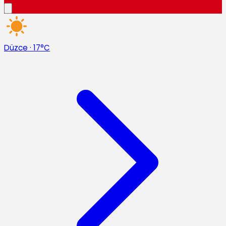
Düzce
·
17°C