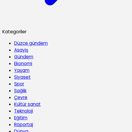
Kategoriler
Düzce gündem
Asayiş
Gündem
Ekonomi
Yaşam
Siyaset
Spor
Sağlık
Çevre
Kültür sanat
Teknoloji
Eğitim
Röportaj
Dünya