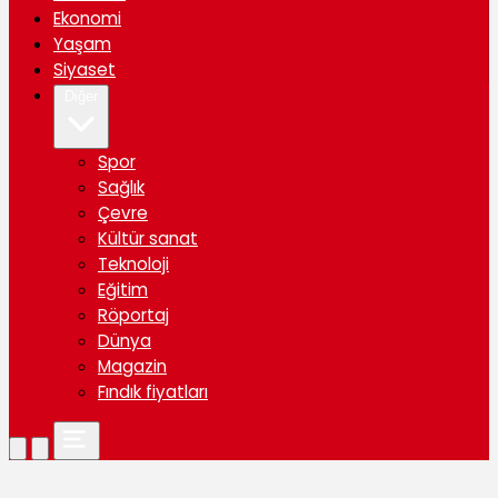
Ekonomi
Yaşam
Siyaset
Diğer
Spor
Sağlık
Çevre
Kültür sanat
Teknoloji
Eğitim
Röportaj
Dünya
Magazin
Fındık fiyatları