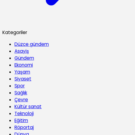
Kategoriler
Düzce gündem
Asayiş
Gündem
Ekonomi
Yaşam
Siyaset
Spor
Sağlık
Çevre
Kültür sanat
Teknoloji
Eğitim
Röportaj
Dünya