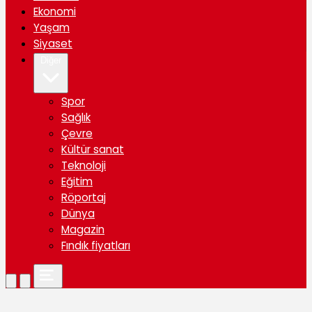
Ekonomi
Yaşam
Siyaset
Diğer
Spor
Sağlık
Çevre
Kültür sanat
Teknoloji
Eğitim
Röportaj
Dünya
Magazin
Fındık fiyatları