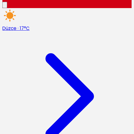
Düzce
·
17°C