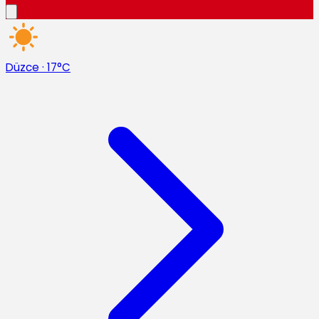
Düzce
·
17°C