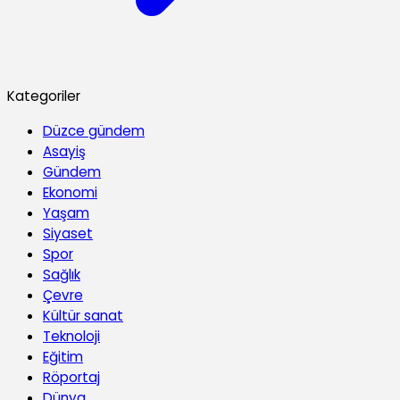
Kategoriler
Düzce gündem
Asayiş
Gündem
Ekonomi
Yaşam
Siyaset
Spor
Sağlık
Çevre
Kültür sanat
Teknoloji
Eğitim
Röportaj
Dünya