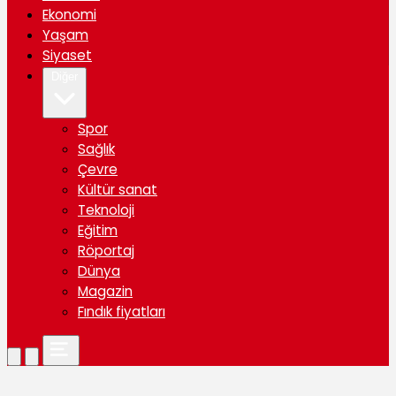
Ekonomi
Yaşam
Siyaset
Diğer
Spor
Sağlık
Çevre
Kültür sanat
Teknoloji
Eğitim
Röportaj
Dünya
Magazin
Fındık fiyatları