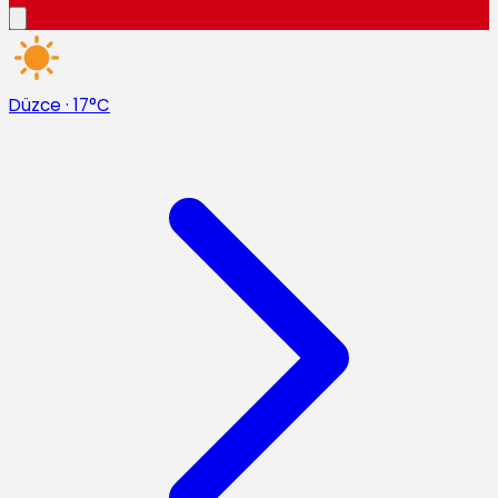
Düzce
·
17°C