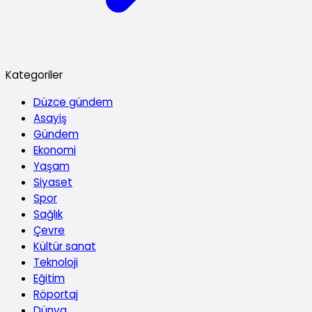
Kategoriler
Düzce gündem
Asayiş
Gündem
Ekonomi
Yaşam
Siyaset
Spor
Sağlık
Çevre
Kültür sanat
Teknoloji
Eğitim
Röportaj
Dünya