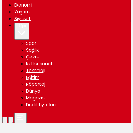
Ekonomi
Yaşam
Siyaset
Diğer
Spor
Sağlık
Çevre
Kültür sanat
Teknoloji
Eğitim
Röportaj
Dünya
Magazin
Fındık fiyatları