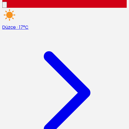
Düzce
·
17°C