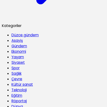
Kategoriler
Düzce gündem
Asayiş
Gündem
Ekonomi
Yaşam
Siyaset
Spor
Sağlık
Çevre
Kültür sanat
Teknoloji
Eğitim
Röportaj
Dünya