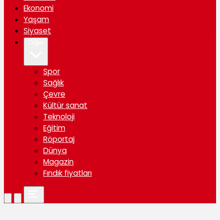
Ekonomi
Yaşam
Siyaset
Diğer
Spor
Sağlık
Çevre
Kültür sanat
Teknoloji
Eğitim
Röportaj
Dünya
Magazin
Fındık fiyatları