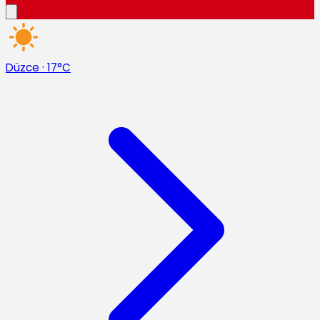
Düzce
·
17°C