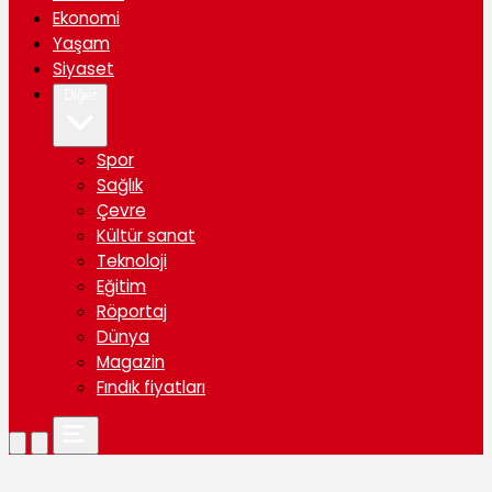
Ekonomi
Yaşam
Siyaset
Diğer
Spor
Sağlık
Çevre
Kültür sanat
Teknoloji
Eğitim
Röportaj
Dünya
Magazin
Fındık fiyatları