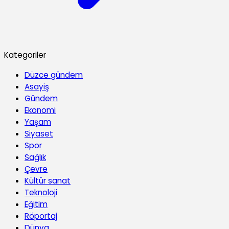
Kategoriler
Düzce gündem
Asayiş
Gündem
Ekonomi
Yaşam
Siyaset
Spor
Sağlık
Çevre
Kültür sanat
Teknoloji
Eğitim
Röportaj
Dünya