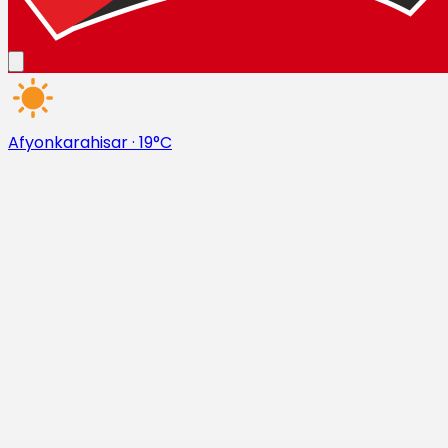
Afyonkarahisar
·
19°C