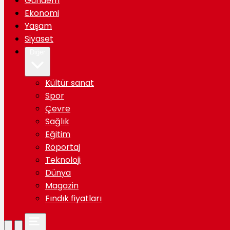
Gündem
Ekonomi
Yaşam
Siyaset
Diğer
Kültür sanat
Spor
Çevre
Sağlık
Eğitim
Röportaj
Teknoloji
Dünya
Magazin
Fındık fiyatları