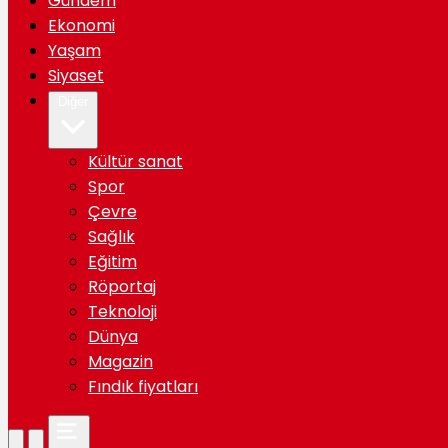
Gündem
Ekonomi
Yaşam
Siyaset
Diğer
Kültür sanat
Spor
Çevre
Sağlık
Eğitim
Röportaj
Teknoloji
Dünya
Magazin
Fındık fiyatları