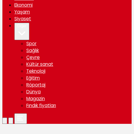
Ekonomi
Yaşam
Siyaset
Diğer
Spor
Sağlık
Çevre
Kültür sanat
Teknoloji
Eğitim
Röportaj
Dünya
Magazin
Fındık fiyatları