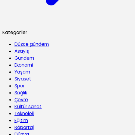
Kategoriler
Düzce gündem
Asayiş
Gündem
Ekonomi
Yaşam
Siyaset
Spor
Sağlık
Çevre
Kültür sanat
Teknoloji
Eğitim
Röportaj
Dünya