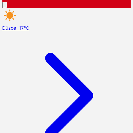
Düzce
·
17°C