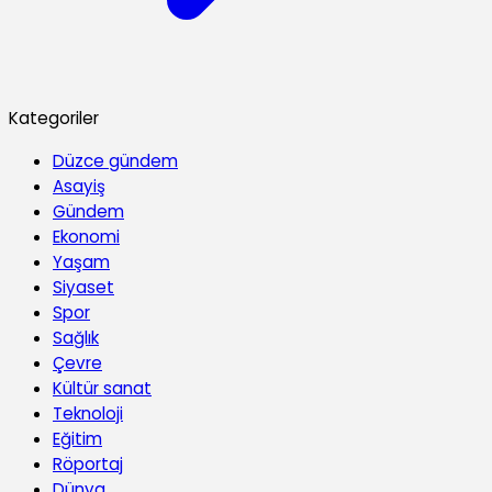
Kategoriler
Düzce gündem
Asayiş
Gündem
Ekonomi
Yaşam
Siyaset
Spor
Sağlık
Çevre
Kültür sanat
Teknoloji
Eğitim
Röportaj
Dünya