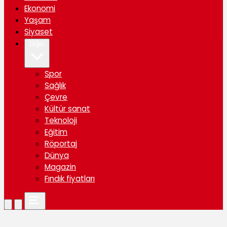
Ekonomi
Yaşam
Siyaset
Diğer
Spor
Sağlık
Çevre
Kültür sanat
Teknoloji
Eğitim
Röportaj
Dünya
Magazin
Fındık fiyatları