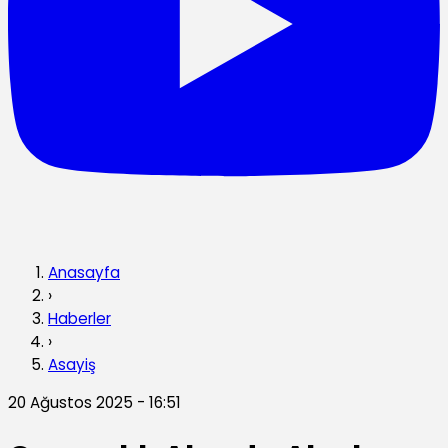
Anasayfa
›
Haberler
›
Asayiş
20 Ağustos 2025 - 16:51