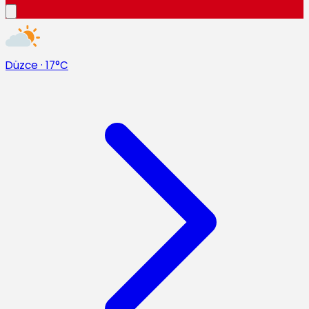
Düzce
·
17°C