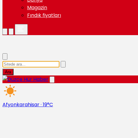
Magazin
Fındık fiyatları
Ara
Afyonkarahisar
·
19°C