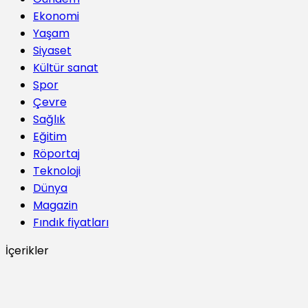
Ekonomi
Yaşam
Siyaset
Kültür sanat
Spor
Çevre
Sağlık
Eğitim
Röportaj
Teknoloji
Dünya
Magazin
Fındık fiyatları
İçerikler