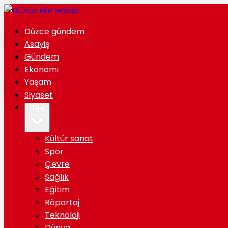
Düzce gündem
Asayiş
Gündem
Ekonomi
Yaşam
Siyaset
Diğer
Kültür sanat
Spor
Çevre
Sağlık
Eğitim
Röportaj
Teknoloji
Dünya