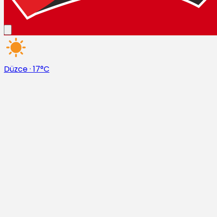
Düzce
·
17°C