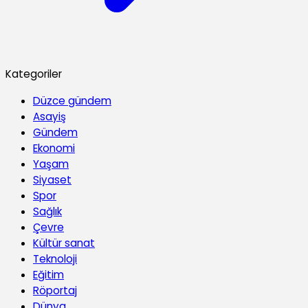
Kategoriler
Düzce gündem
Asayiş
Gündem
Ekonomi
Yaşam
Siyaset
Spor
Sağlık
Çevre
Kültür sanat
Teknoloji
Eğitim
Röportaj
Dünya