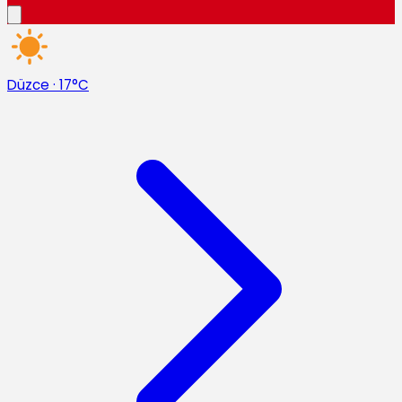
Düzce
·
17°C