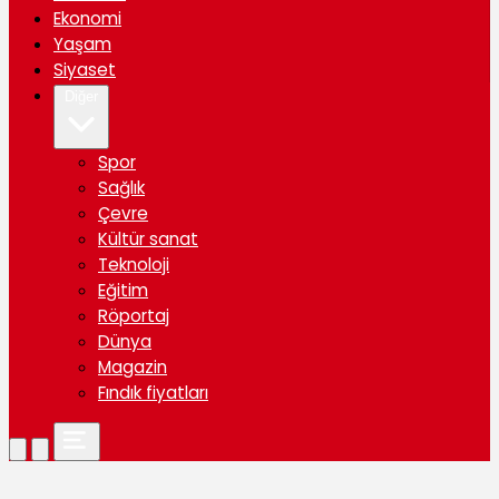
Ekonomi
Yaşam
Siyaset
Diğer
Spor
Sağlık
Çevre
Kültür sanat
Teknoloji
Eğitim
Röportaj
Dünya
Magazin
Fındık fiyatları