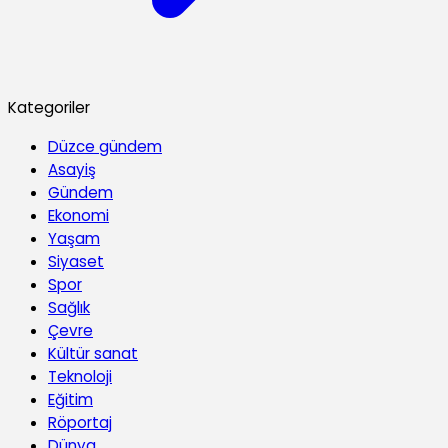
Kategoriler
Düzce gündem
Asayiş
Gündem
Ekonomi
Yaşam
Siyaset
Spor
Sağlık
Çevre
Kültür sanat
Teknoloji
Eğitim
Röportaj
Dünya