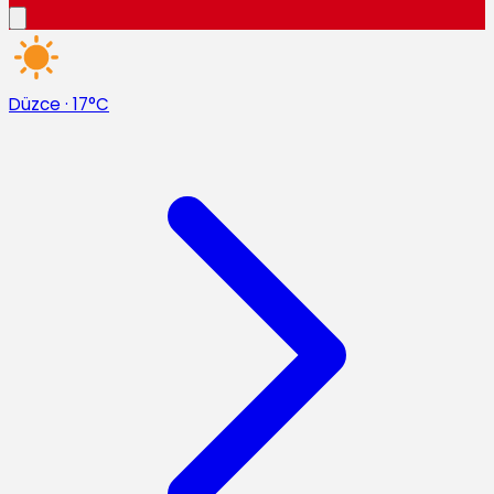
Düzce
·
17°C