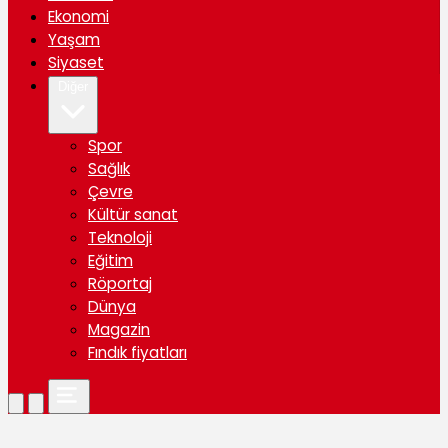
Ekonomi
Yaşam
Siyaset
Diğer
Spor
Sağlık
Çevre
Kültür sanat
Teknoloji
Eğitim
Röportaj
Dünya
Magazin
Fındık fiyatları