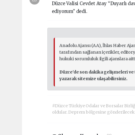
Düzce Valisi Cevdet Atay “Duyarlı da
ediyorum” dedi.
Anadolu Ajansı (AA), İhlas Haber Aja
tarafından sağlanan içerikler, edito
hukuki sorumluluk ilgili ajanslara aitti
Düzce’de son dakika gelişmeleri ve
yazarak sitemize ulaşabilirsiniz.
#Düzce Türkiye Odalar ve Borsalar Birliği 
oldular. Deprem bölgesine gönderilecek b