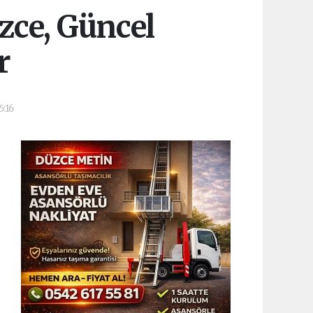
zce, Güncel
r
5:16