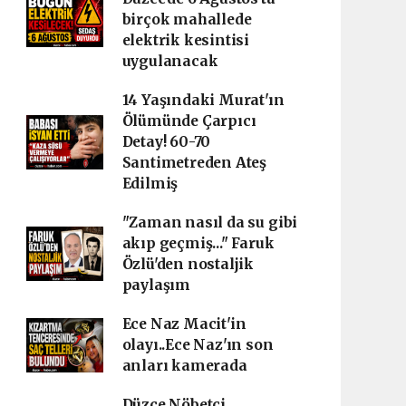
birçok mahallede
elektrik kesintisi
uygulanacak
14 Yaşındaki Murat'ın
Ölümünde Çarpıcı
Detay! 60-70
Santimetreden Ateş
Edilmiş
"Zaman nasıl da su gibi
akıp geçmiş..." Faruk
Özlü'den nostaljik
paylaşım
Ece Naz Macit'in
olayı..Ece Naz'ın son
anları kamerada
Düzce Nöbetçi