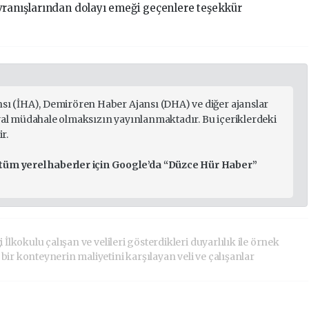
vranışlarından dolayı emeği geçenlere teşekkür
nsı (İHA), Demirören Haber Ajansı (DHA) ve diğer ajanslar
ryal müdahale olmaksızın yayınlanmaktadır. Bu içeriklerdeki
r.
 tüm yerel haberler için Google’da “Düzce Hür Haber”
İlkokulu çalışan ve velileri gösterdikleri duyarlılık ile örnek
ir konteynerin maliyetini karşılayan veli ve çalışanlar