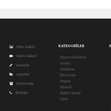
KATEGORİLER
Foto Galeri
Video Galeri
Düzce Gündem
Asayiş
Yazarlar
Gündem
Arşivler
Ekonomi
Yaşam
Künyemiz
Siyaset
İletişim
Kültür Sanat
Spor