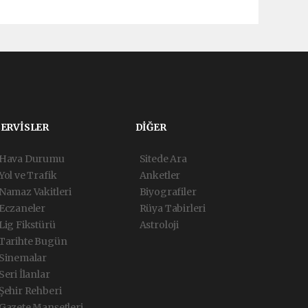
SERVİSLER
DİĞER
Hava Durumu
Sitede Ara
Yol ve Trafik
Anketler
Namaz Vakitleri
Biyografiler
Eczaneler
Rüya Tabirleri
Lig Fikstürü
Astroloji
Tarihte Bugün
Sinemalar
Seri İlanlar
Şehir Rehberi
Gazete Manşetleri