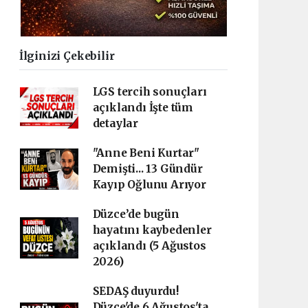
İlginizi Çekebilir
LGS tercih sonuçları
açıklandı İşte tüm
detaylar
"Anne Beni Kurtar"
Demişti... 13 Gündür
Kayıp Oğlunu Arıyor
Düzce’de bugün
hayatını kaybedenler
açıklandı (5 Ağustos
2026)
SEDAŞ duyurdu!
Düzce'de 6 Ağustos'ta