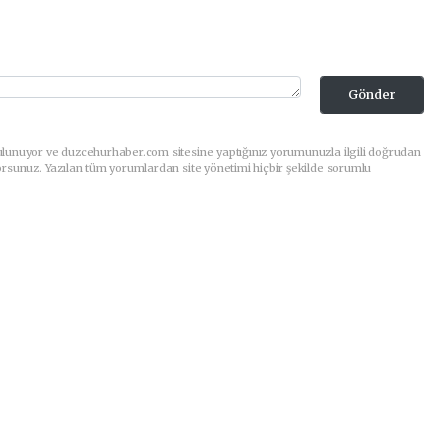
Gönder
ulunuyor ve duzcehurhaber.com sitesine yaptığınız yorumunuzla ilgili doğrudan
orsunuz. Yazılan tüm yorumlardan site yönetimi hiçbir şekilde sorumlu