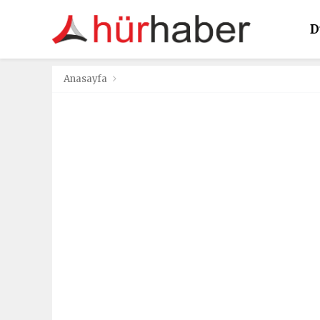
D
K
Anasayfa