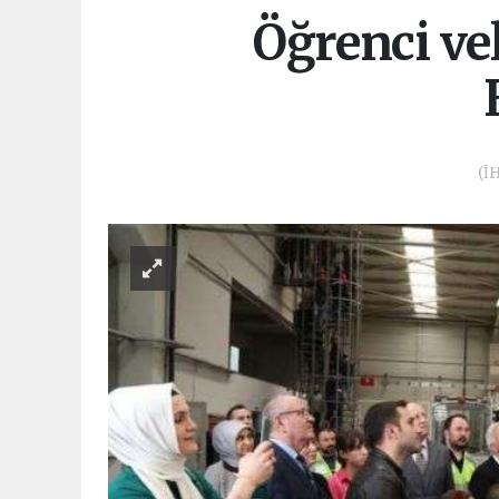
Öğrenci ve
(İH