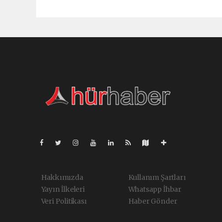
Pro-
0.047
Hakkımızda
Kullanım Şartları
Yayın İlkeleri
Whatsapp İhbar
Veri Politikası
Haber Gönder