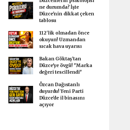
Düzcelilerin psikolojisi
ne durumda? İşte
Düzce'nin dikkat çeken
tablosu
112'lik olmadan önce
okuyun! Uzmandan
sıcak hava uyarısı
Bakan Göktaş'tan
Düzce'ye övgü! "Marka
değeri tescillendi"
Özcan Dağıstanlı
duyurdu! Yeni Parti
Düzce'de il binasını
açıyor