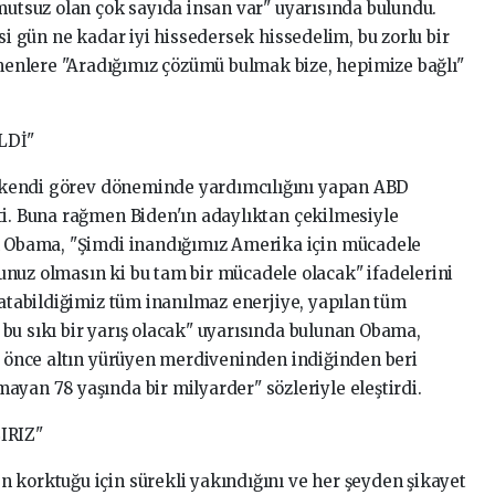
mutsuz olan çok sayıda insan var" uyarısında bulundu.
si gün ne kadar iyi hissedersek hissedelim, bu zorlu bir
enlere "Aradığımız çözümü bulmak bize, hepimize bağlı"
LDİ"
 kendi görev döneminde yardımcılığını yapan ABD
ti. Buna rağmen Biden'ın adaylıktan çekilmesiyle
an Obama, "Şimdi inandığımız Amerika için mücadele
nuz olmasın ki bu tam bir mücadele olacak" ifadelerini
ratabildiğimiz tüm inanılmaz enerjiye, yapılan tüm
bu sıkı bir yarış olacak" uyarısında bulunan Obama,
ıl önce altın yürüyen merdiveninden indiğinden beri
ayan 78 yaşında bir milyarder" sözleriyle eleştirdi.
IRIZ"
 korktuğu için sürekli yakındığını ve her şeyden şikayet