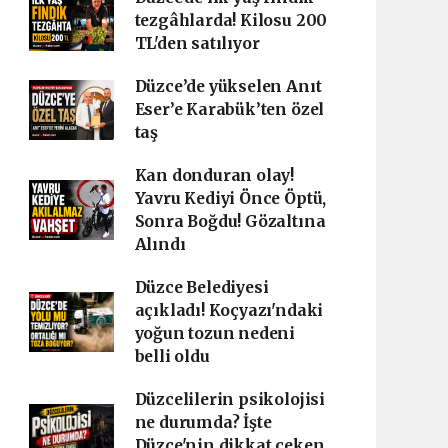
tezgâhlarda! Kilosu 200
TL'den satılıyor
Düzce’de yükselen Anıt
Eser’e Karabük’ten özel
taş
Kan donduran olay!
Yavru Kediyi Önce Öptü,
Sonra Boğdu! Gözaltına
Alındı
Düzce Belediyesi
açıkladı! Koçyazı'ndaki
yoğun tozun nedeni
belli oldu
Düzcelilerin psikolojisi
ne durumda? İşte
Düzce'nin dikkat çeken