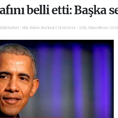
fını belli etti: Başka 
(HürHaber) - Hür Haber Merkezi | 21.08.2024 - 12:16, Güncelleme: 21.08