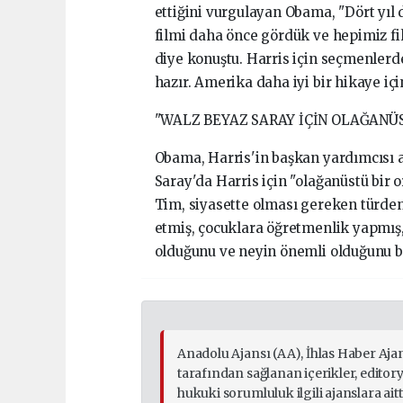
ettiğini vurgulayan Obama, "Dört yıl 
filmi daha önce gördük ve hepimiz fi
diye konuştu. Harris için seçmenler
hazır. Amerika daha iyi bir hikaye içi
"WALZ BEYAZ SARAY İÇİN OLAĞANÜ
Obama, Harris'in başkan yardımcısı a
Saray'da Harris için "olağanüstü bir 
Tim, siyasette olması gereken türden
etmiş, çocuklara öğretmenlik yapmış,
olduğunu ve neyin önemli olduğunu bil
Anadolu Ajansı (AA), İhlas Haber Aja
tarafından sağlanan içerikler, edito
hukuki sorumluluk ilgili ajanslara aitti