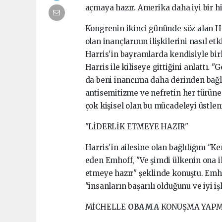
açmaya hazır. Amerika daha iyi bir hi
Kongrenin ikinci gününde söz alan Ha
olan inançlarının ilişkilerini nasıl e
Harris'in bayramlarda kendisiyle bir
Harris ile kiliseye gittiğini anlattı.
da beni inancıma daha derinden bağl
antisemitizme ve nefretin her türüne 
çok kişisel olan bu mücadeleyi üstlen
"LİDERLİK ETMEYE HAZIR"
Harris'in ailesine olan bağlılığını "K
eden Emhoff, "Ve şimdi ülkenin ona iht
etmeye hazır" şeklinde konuştu. Emho
"insanların başarılı olduğunu ve iyi iş
MİCHELLE
OBAMA
KONUŞMA YAPM