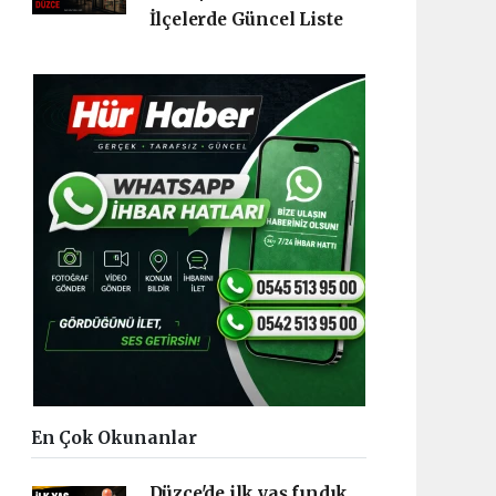
İlçelerde Güncel Liste
En Çok Okunanlar
Düzce'de ilk yaş fındık