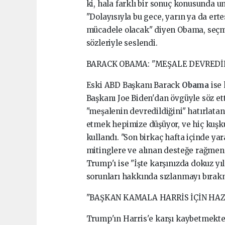
ki, hala farklı bir sonuç konusunda u
"Dolayısıyla bu gece, yarın ya da erte
mücadele olacak" diyen Obama, seçm
sözleriyle seslendi.
BARACK OBAMA: "MEŞALE DEVREDİ
Eski ABD Başkanı Barack
Obama
ise
Başkanı Joe Biden'dan övgüyle söz et
"meşalenin devredildiğini" hatırlat
etmek hepimize düşüyor, ve hiç kuşku
kullandı. "Son birkaç hafta içinde ya
mitinglere ve alınan desteğe rağmen 
Trump'ı ise "İşte karşınızda dokuz y
sorunları hakkında sızlanmayı bırakm
"BAŞKAN KAMALA HARRİS İÇİN HAZ
Trump'ın Harris'e karşı kaybetmekten