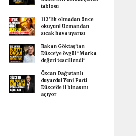
tablosu
112'lik olmadan önce
okuyun! Uzmandan
sıcak hava uyarısı
Bakan Göktaş'tan
Düzce'ye övgü! "Marka
değeri tescillendi"
Özcan Dağıstanlı
duyurdu! Yeni Parti
Düzce'de il binasını
açıyor