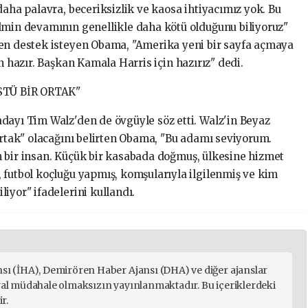
daha palavra, beceriksizlik ve kaosa ihtiyacımız yok. Bu
lmin devamının genellikle daha kötü olduğunu biliyoruz"
den destek isteyen Obama, "Amerika yeni bir sayfa açmaya
n hazır. Başkan Kamala Harris için hazırız" dedi.
STÜ BİR ORTAK"
dayı Tim Walz'den de övgüyle söz etti. Walz'in Beyaz
ortak" olacağını belirten Obama, "Bu adamı seviyorum.
 bir insan. Küçük bir kasabada doğmuş, ülkesine hizmet
 futbol koçluğu yapmış, komşularıyla ilgilenmiş ve kim
iyor" ifadelerini kullandı.
nsı (İHA), Demirören Haber Ajansı (DHA) ve diğer ajanslar
ryal müdahale olmaksızın yayınlanmaktadır. Bu içeriklerdeki
r.