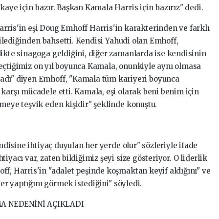
kaye için hazır. Başkan Kamala Harris için hazırız" dedi.
rris'in eşi Doug Emhoff Harris'in karakterinden ve farklı
tkilediğinden bahsetti. Kendisi Yahudi olan Emhoff,
likte sinagoga geldiğini, diğer zamanlarda ise kendisinin
 "Geçtiğimiz on yıl boyunca Kamala, onunkiyle aynı olmasa
adı" diyen Emhoff, "Kamala tüm kariyeri boyunca
karşı mücadele etti. Kamala, eşi olarak beni benim için
meye teşvik eden kişidir" şeklinde konuştu.
endisine ihtiyaç duyulan her yerde olur" sözleriyle ifade
iyacı var, zaten bildiğimiz şeyi size gösteriyor. O liderlik
ff, Harris'in "adalet peşinde koşmaktan keyif aldığını" ve
ler yaptığını görmek istediğini" söyledi.
A NEDENİNİ AÇIKLADI