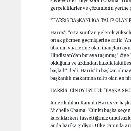
söyleyecek?" diye soran Obama, Trump
gerçek fikirler ve çözümlerin yerine ç
"HARRİS BAŞKANLIĞA TALİP OLAN E
Harris'i "orta sınıftan gelerek yükse
ortak göçmen geçmişlerine atıfla "A
ülkenin vaatlerine olan inançları ayn
Hindistan'dan buraya taşınmış" diye 
olduğunu ve ardından hukuk fakültesi
başladı" dedi. Harris'in başkan olma
başkanlık makamına talip olan en nitel
HARRİS İÇİN OY İSTEDİ: "BAŞKA SE
Amerikalıları Kamala Harris ve başk
Michelle Obama, "Çünkü başka seçen
kucaklarken, hissettiğimiz umutsuz
anda harika gidiyor. Ülke çapında ar