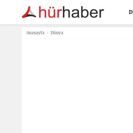
D
K
Anasayfa
Dünya