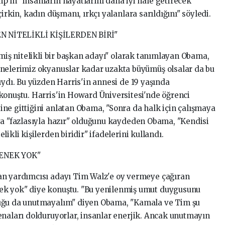
'ın "insanların hayatlarını daha iyi hale getirecek
irkin, kadın düşmanı, ırkçı yalanlara sarıldığını" söyledi.
N NİTELİKLİ KİŞİLERDEN BİRİ"
lmiş nitelikli bir başkan adayı" olarak tanımlayan Obama,
nnelerimiz okyanuslar kadar uzakta büyümüş olsalar da bu
ıydı. Bu yüzden Harris'in annesi de 19 yaşında
konuştu. Harris'in Howard Üniversitesi'nde öğrenci
ne gittiğini anlatan Obama, "Sonra da halk için çalışmaya
ya "fazlasıyla hazır" olduğunu kaydeden Obama, "Kendisi
ikli kişilerden biridir" ifadelerini kullandı.
ÇENEK YOK"
an yardımcısı adayı Tim Walz'e oy vermeye çağıran
ek yok" diye konuştu. "Bu yenilenmiş umut duygusunu
luğu da unutmayalım" diyen Obama, "Kamala ve Tim şu
enaları dolduruyorlar, insanlar enerjik. Ancak unutmayın