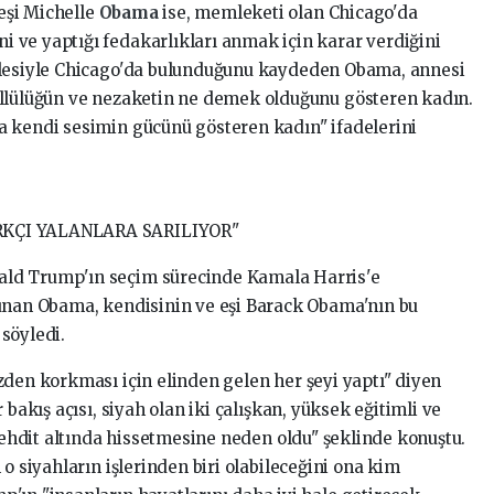
eşi Michelle
Obama
ise, memleketi olan Chicago'da
 ve yaptığı fedakarlıkları anmak için karar verdiğini
ilesiyle Chicago'da bulunduğunu kaydeden Obama, annesi
üllülüğün ve nezaketin ne demek olduğunu gösteren kadın.
a kendi sesimin gücünü gösteren kadın" ifadelerini
RKÇI YALANLARA SARILIYOR"
ld Trump'ın seçim sürecinde Kamala Harris'e
lunan Obama, kendisinin ve eşi Barack Obama'nın bu
söyledi.
zden korkması için elinden gelen her şeyi yaptı" diyen
 bakış açısı, siyah olan iki çalışkan, yüksek eğitimli ve
 tehdit altında hissetmesine neden oldu" şeklinde konuştu.
o siyahların işlerinden biri olabileceğini ona kim