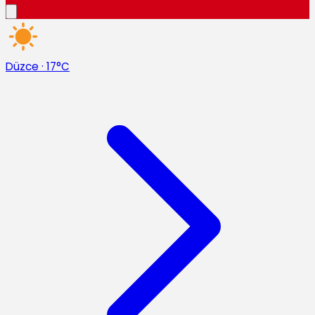
Düzce
·
17°C