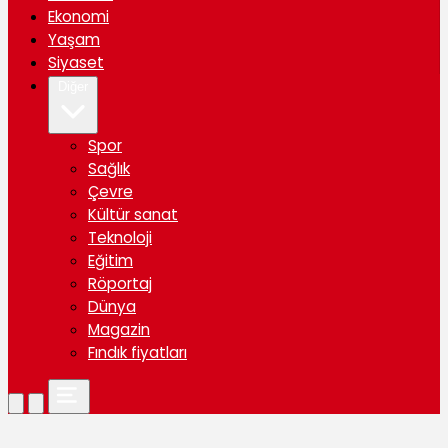
Ekonomi
Yaşam
Siyaset
Diğer
Spor
Sağlık
Çevre
Kültür sanat
Teknoloji
Eğitim
Röportaj
Dünya
Magazin
Fındık fiyatları