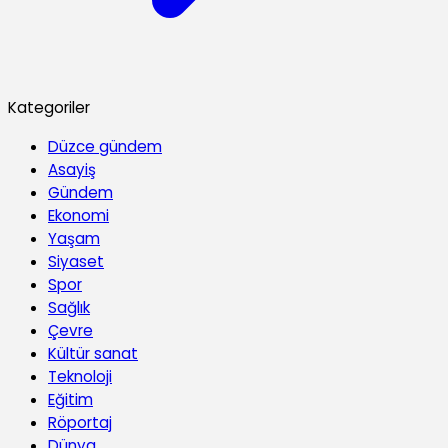
Kategoriler
Düzce gündem
Asayiş
Gündem
Ekonomi
Yaşam
Siyaset
Spor
Sağlık
Çevre
Kültür sanat
Teknoloji
Eğitim
Röportaj
Dünya