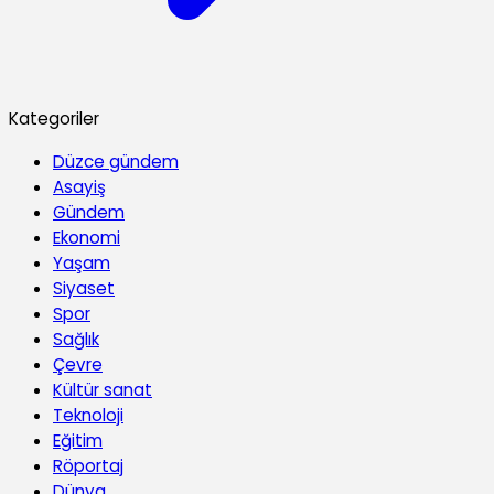
Kategoriler
Düzce gündem
Asayiş
Gündem
Ekonomi
Yaşam
Siyaset
Spor
Sağlık
Çevre
Kültür sanat
Teknoloji
Eğitim
Röportaj
Dünya