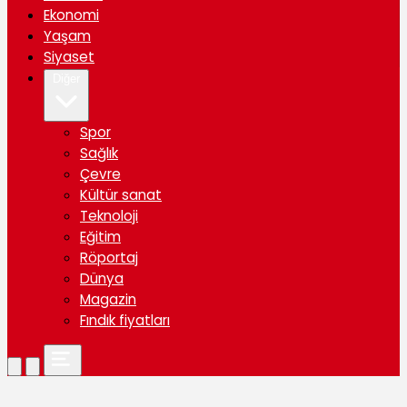
Ekonomi
Yaşam
Siyaset
Diğer
Spor
Sağlık
Çevre
Kültür sanat
Teknoloji
Eğitim
Röportaj
Dünya
Magazin
Fındık fiyatları