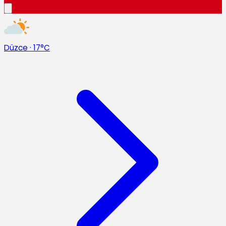
Düzce
·
17°C