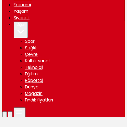
Ekonomi
Yaşam
Siyaset
Diğer
Spor
Sağlık
Çevre
Kültür sanat
Teknoloji
Eğitim
Röportaj
Dünya
Magazin
Fındık fiyatları