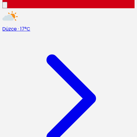
Düzce
·
17°C