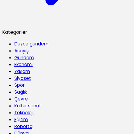
Kategoriler
Düzce gündem
Asayiş
Gündem
Ekonomi
Yaşam
Siyaset
Spor
Sağlık
Çevre
Kültür sanat
Teknoloji
Eğitim
Röportaj
Dünya