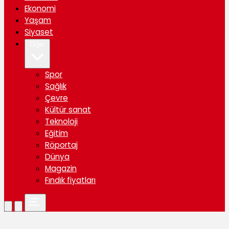
Ekonomi
Yaşam
Siyaset
Diğer
Spor
Sağlık
Çevre
Kültür sanat
Teknoloji
Eğitim
Röportaj
Dünya
Magazin
Fındık fiyatları