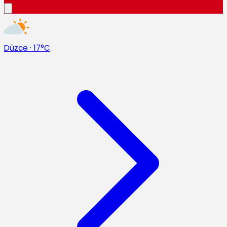
Düzce
·
17°C