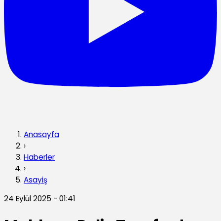
Anasayfa
›
Haberler
›
Asayiş
24 Eylül 2025 - 01:41