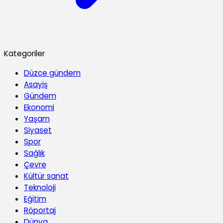
Kategoriler
Düzce gündem
Asayiş
Gündem
Ekonomi
Yaşam
Siyaset
Spor
Sağlık
Çevre
Kültür sanat
Teknoloji
Eğitim
Röportaj
Dünya