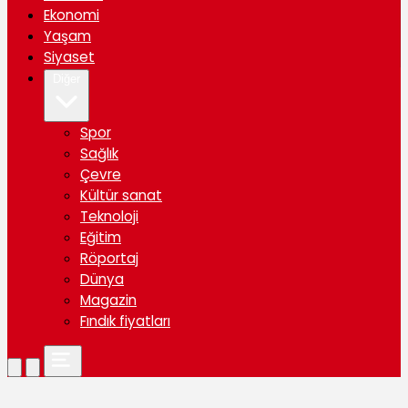
Ekonomi
Yaşam
Siyaset
Diğer
Spor
Sağlık
Çevre
Kültür sanat
Teknoloji
Eğitim
Röportaj
Dünya
Magazin
Fındık fiyatları