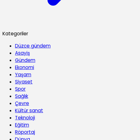
Kategoriler
Düzce gündem
Asayiş
Gündem
Ekonomi
Yaşam
Siyaset
Spor
Sağlık
Çevre
Kültür sanat
Teknoloji
Eğitim
Röportaj
Dünya