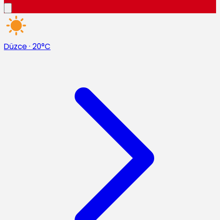
Düzce
·
20°C