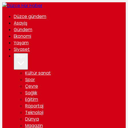
Düzce gündem
Asayiş
Gündem
Ekonomi
Yaşam
Siyaset
Diğer
Kültür sanat
Spor
Çevre
Sağlık
Eğitim
Röportaj
Teknoloji
Dünya
Magazin