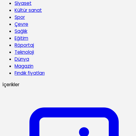
Siyaset
Kültür sanat
Spor
Çevre
Sağlık
Eğitim
Röportaj
Teknoloji
Dünya
Magazin
Fındık fiyatları
İçerikler