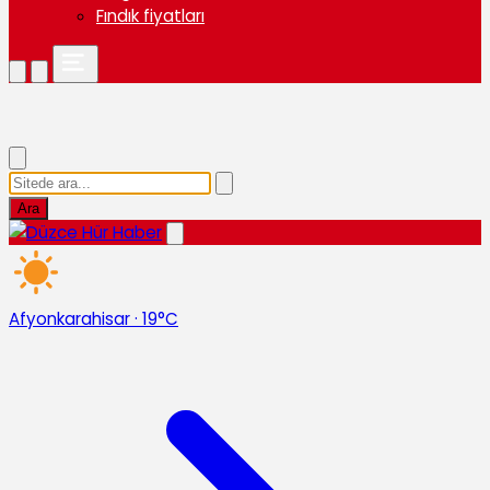
Fındık fiyatları
Ara
Afyonkarahisar
·
19°C