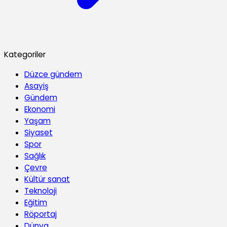
Kategoriler
Düzce gündem
Asayiş
Gündem
Ekonomi
Yaşam
Siyaset
Spor
Sağlık
Çevre
Kültür sanat
Teknoloji
Eğitim
Röportaj
Dünya