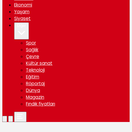
Ekonomi
Yaşam
Siyaset
Diğer
Spor
Sağlık
Çevre
Kültür sanat
Teknoloji
Eğitim
Röportaj
Dünya
Magazin
Fındık fiyatları