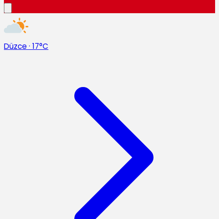
Düzce
·
17°C