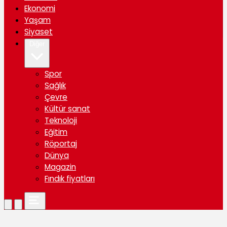
Ekonomi
Yaşam
Siyaset
Diğer
Spor
Sağlık
Çevre
Kültür sanat
Teknoloji
Eğitim
Röportaj
Dünya
Magazin
Fındık fiyatları