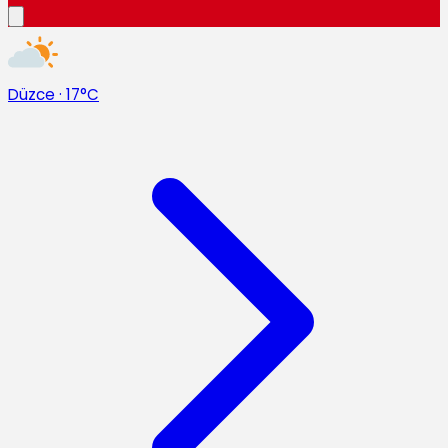
Düzce
·
17°C