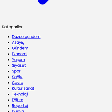
Kategoriler
Düzce gündem
Asayiş
Gündem
Ekonomi
Yaşam
Siyaset
Spor
Sağlık
Çevre
Kültür sanat
Teknoloji
Eğitim
Röportaj
Dünya