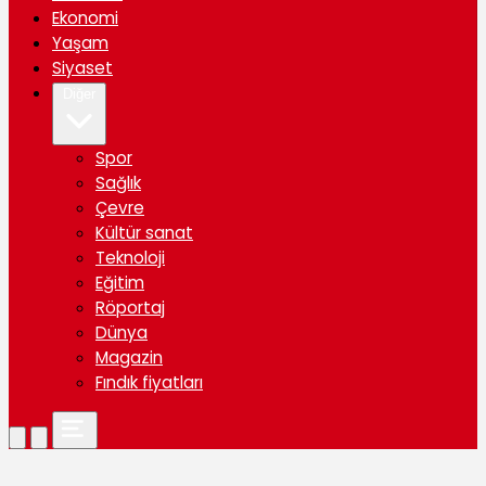
Ekonomi
Yaşam
Siyaset
Diğer
Spor
Sağlık
Çevre
Kültür sanat
Teknoloji
Eğitim
Röportaj
Dünya
Magazin
Fındık fiyatları