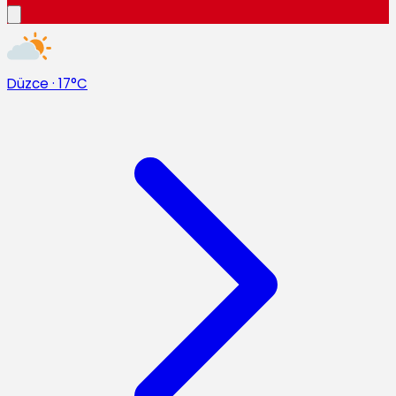
Düzce
·
17°C