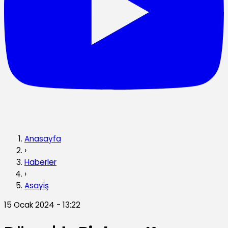
Anasayfa
›
Haberler
›
Asayiş
15 Ocak 2024 - 13:22