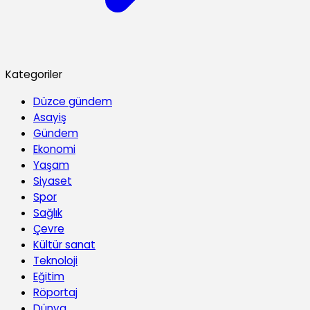
Kategoriler
Düzce gündem
Asayiş
Gündem
Ekonomi
Yaşam
Siyaset
Spor
Sağlık
Çevre
Kültür sanat
Teknoloji
Eğitim
Röportaj
Dünya