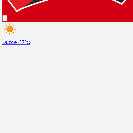
Düzce
·
17°C