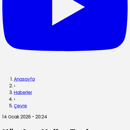
Anasayfa
›
Haberler
›
Çevre
14 Ocak 2026 - 20:24