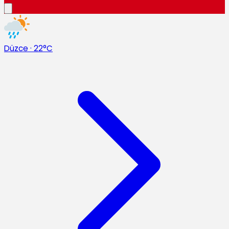
Düzce
·
22°C