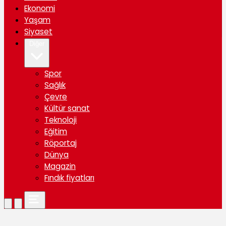
Ekonomi
Yaşam
Siyaset
Diğer
Spor
Sağlık
Çevre
Kültür sanat
Teknoloji
Eğitim
Röportaj
Dünya
Magazin
Fındık fiyatları