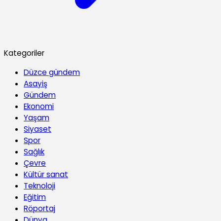
Kategoriler
Düzce gündem
Asayiş
Gündem
Ekonomi
Yaşam
Siyaset
Spor
Sağlık
Çevre
Kültür sanat
Teknoloji
Eğitim
Röportaj
Dünya